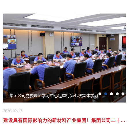
集团公司党委理论学习中心组举行第七次集体学习
1
2
3
4
5
2026-02-12
建设具有国际影响力的新材料产业集团！集团公司二十届五次职代会隆重召开