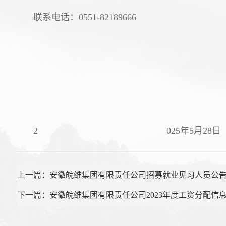
联系电话：0551-82189666
2
025年5月28日
上一篇：安徽皖维集团有限责任公司招募就业见习人员公
下一篇：安徽皖维集团有限责任公司2023年度工资分配信