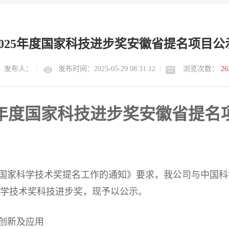
2025年度国家科技进步奖安徽省提名项目公
发布人：
发布时间：2025-05-29 08:31:12
浏览次数：
26
5年度国家科技进步奖安徽省提名
年度国家科学技术奖提名工作的通知》要求，我公司与中国
科学技术奖科技进步奖，现予以公示。
创新及应用