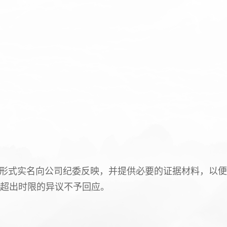
形式实名向公司纪委反映，并提供必要的证据材料，以便
超出时限的异议不予回应。