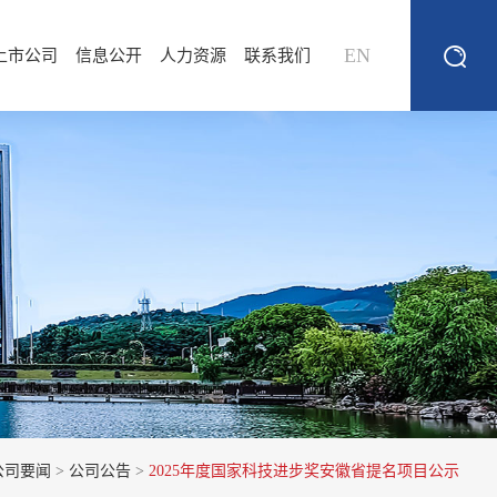
EN
上市公司
信息公开
人力资源
联系我们
公司要闻
>
公司公告
>
2025年度国家科技进步奖安徽省提名项目公示