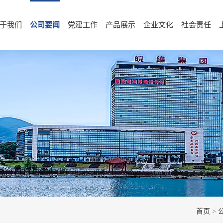
于我们
公司要闻
党建工作
产品展示
企业文化
社会责任
首页
>