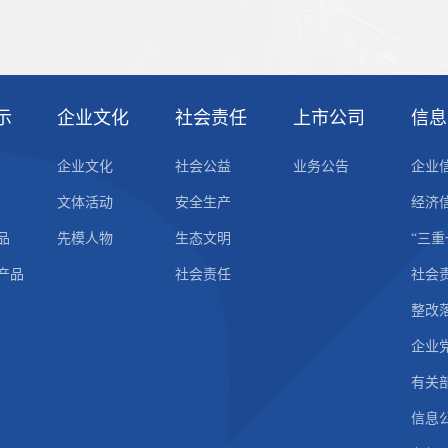
示
企业文化
社会责任
上市公司
信息
企业文化
社会公益
业务公告
企业
文体活动
安全生产
经济
品
先模人物
生态文明
“三重
产品
社会责任
社会
整改
企业
有关
信息