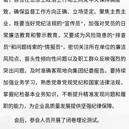
致，确保监督工作方向正确、立场坚定。聚焦主责主
业，既要当好党纪法规的
“宣传员”，加强对党员的日
常廉洁教育和警示教育，又要成为风险隐患的“排查
员”和问题线索的“情报员”，密切关注所在单位的廉洁
风险点、苗头性倾向性问题以及职工群众反映强烈的
突出问题，及时准确客观地向集团纪委报告。要持续
加强业务学习，熟悉党章党规党纪和国家法律法规，
掌握纪检基本业务知识，不断提升精准发现问题和履
职的能力，为企业高质量发展提供坚强纪律保障。
会后，参会人员开展了闭卷理论测试。