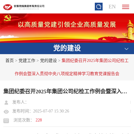
EN
党的建设
首页
>
党建工作
>
党的建设
>
集团纪委召开2025年集团公司纪检工
作例会暨深入贯彻中央八项规定精神学习教育党课报告会
集团纪委召开2025年集团公司纪检工作例会暨深入贯彻中央八项规定精神学习教育党课报告会
发布人：
发布时间：2025-07-07 15:30:26
浏览次数：
228