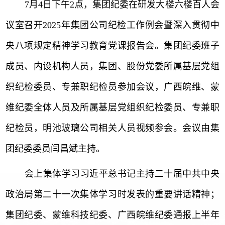
7月4日下午2点，集团纪委在研发大楼六楼百人会
议室召开2025年集团公司纪检工作例会暨深入贯彻中
央八项规定精神学习教育党课报告会。集团纪委班子
成员、内设机构人员，集团、股份党委所属基层党组
织纪检委员、专兼职纪检员参加会议，广西皖维、蒙
维纪委全体人员及所属基层党组织纪检委员、专兼职
纪检员，明池玻璃公司相关人员视频参会。会议由集
团纪委委员闫昌斌主持。
会上集体学习习近平总书记主持二十届中共中央
政治局第二十一次集体学习时发表的重要讲话精神；
集团纪委、蒙维科技纪委、广西皖维纪委通报上半年