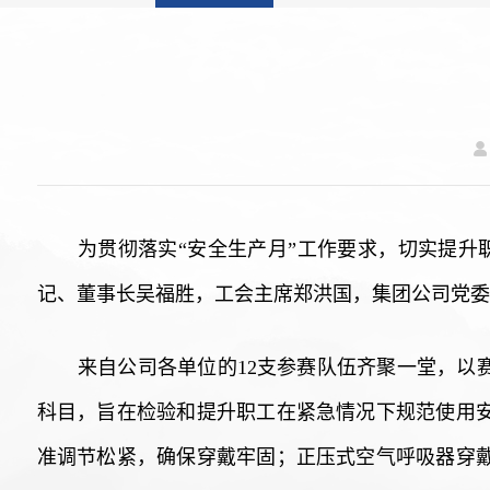
为贯彻落实
“安全生产月”工作要求，切实提升
记、董事长吴福胜，工会主席郑洪国，集团公司党委
来自公司各单位的
12支参赛队伍齐聚一堂，
科目，旨在检验和提升职工在紧急情况下规范使用
准调节松紧，确保穿戴牢固；正压式空气呼吸器穿