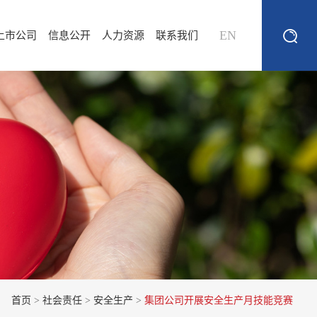
EN
上市公司
信息公开
人力资源
联系我们
首页
>
社会责任
>
安全生产
>
集团公司开展安全生产月技能竞赛