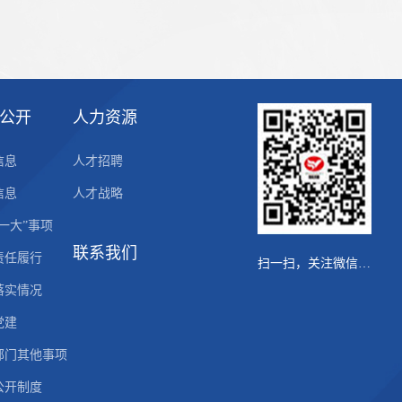
公开
人力资源
信息
人才招聘
信息
人才战略
一大”事项
联系我们
责任履行
扫一扫，关注微信公众号
落实情况
党建
部门其他事项
公开制度