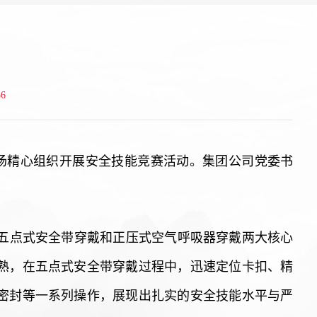
56
练场精心组织开展安全技能竞赛活动。集团公司党委书
置五点式安全带穿戴和正压式空气呼吸器穿戴两大核心
熟，在五点式安全带穿戴过程中，迅速定位卡扣、精
密封等一系列操作，展现出扎实的安全技能水平与严